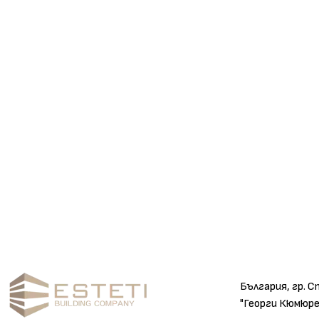
България, гр. С
"Георги Кюмюре