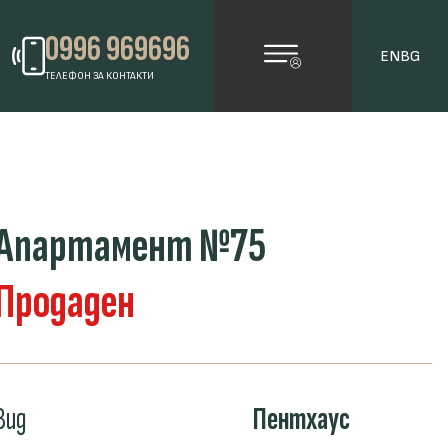
0996 969696
EN
BG
ТЕЛЕФОН ЗА КОНТАКТИ
Апартамент №75
Продаден
Вид
Пентхаус