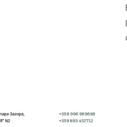
тара Загора,
+359 996 969696
в" N2
+359 893 432712