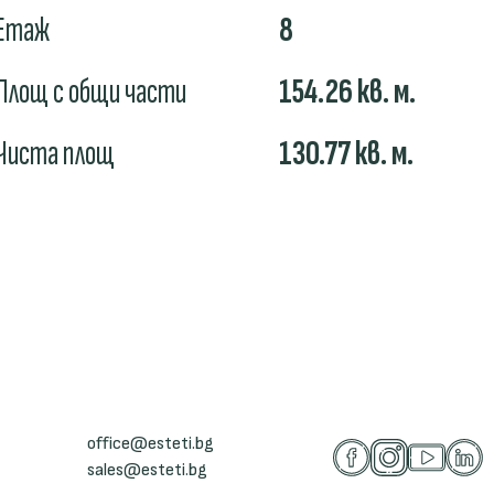
Етаж
8
Площ с общи части
154.26
кв. м.
Чиста площ
130.77
кв. м.
office@esteti.bg
sales@esteti.bg