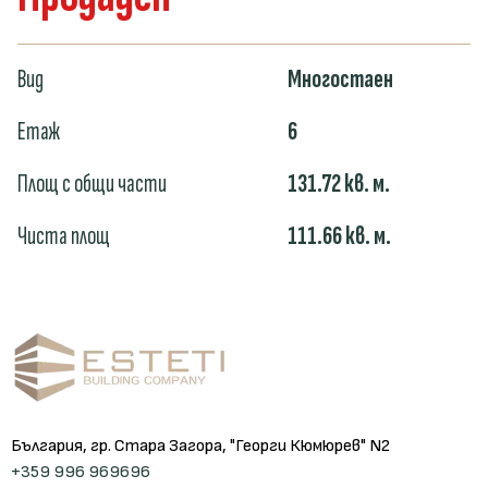
Вид
Многостаен
Етаж
6
Площ с общи части
131.72
кв. м.
Чиста площ
111.66
кв. м.
България, гр. Стара Загора, "Георги Кюмюрев" N2
+359 996 969696