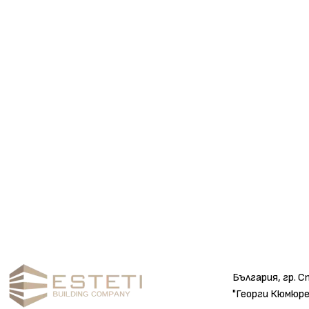
България, гр. С
"Георги Кюмюре