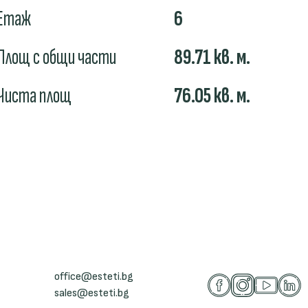
Етаж
6
Площ с общи части
89.71
кв. м.
Чиста площ
76.05
кв. м.
office@esteti.bg
sales@esteti.bg