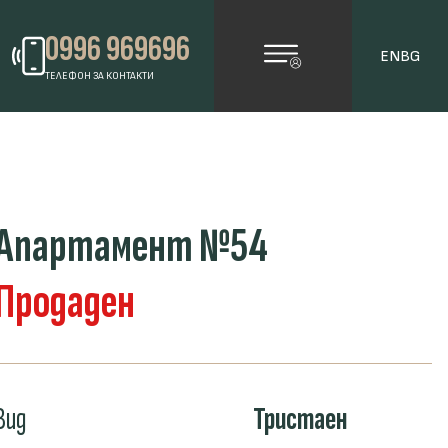
0996 969696
EN
BG
ТЕЛЕФОН ЗА КОНТАКТИ
Апартамент №54
Продаден
Вид
Тристаен