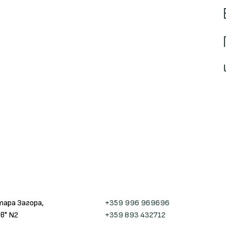
тара Загора,
+359 996 969696
в" N2
+359 893 432712