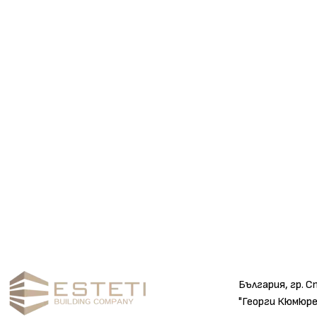
България, гр. С
"Георги Кюмюре