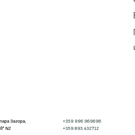
тара Загора,
+359 996 969696
в" N2
+359 893 432712