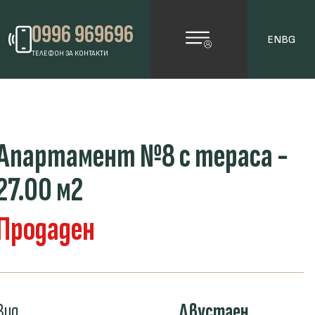
0996 969696
EN
BG
ТЕЛЕФОН ЗА КОНТАКТИ
Апартамент №8 с тераса -
27.00 м2
Продаден
Вид
Двустаен