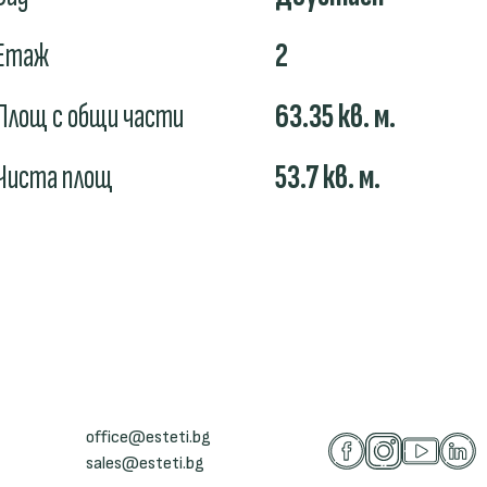
Етаж
2
Площ с общи части
63.35
кв. м.
Чиста площ
53.7
кв. м.
office@esteti.bg
sales@esteti.bg